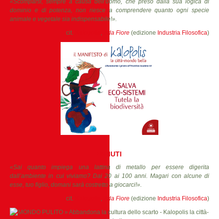
«Scomparsi, sempre a causa dell’uomo, che preso dalla sua logica di
dominio e di potenza, non riesce a comprendere quanto ogni specie
animale e vegetale sia indispensabile!».
cit.
Kalopolis
,
Ada Fiore
(edizione
Industria Filosofica
)
RIFIUTI
«Sai quanto impiega una lattina di metallo per essere digerita
dall’ambiente in cui viviamo? Dai 20 ai 100 anni. Magari con alcune di
esse, tuo figlio, domani sarà costretto a giocarci!».
cit.
Kalopolis
,
Ada Fiore
(edizione
Industria Filosofica
)