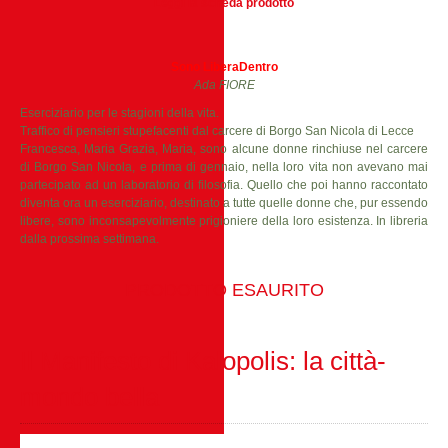
Leggi la scheda prodotto
Sono LiberaDentro
Ada FIORE
Eserciziario per le stagioni della vita.
Traffico di pensieri stupefacenti dal carcere di Borgo San Nicola di Lecce
Francesca, Maria Grazia, Maria, sono alcune donne rinchiuse nel carcere
di Borgo San Nicola, e prima di gennaio, nella loro vita non avevano mai
partecipato ad un laboratorio di filosofia. Quello che poi hanno raccontato
diventa ora un eserciziario, destinato a tutte quelle donne che, pur essendo
libere, sono inconsapevolmente prigioniere della loro esistenza. In libreria
dalla prossima settimana.
PRODOTTO ESAURITO
Il Manifesto di Kalopolis: la città-
mondo bella