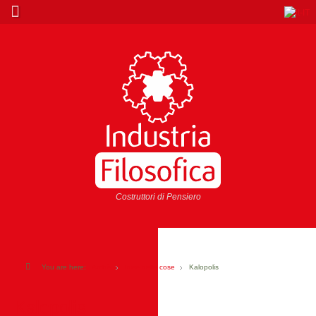
Costruttori di Pensiero
You are here:
Archè
Idee delle cose
Kalopolis
Kalopolis