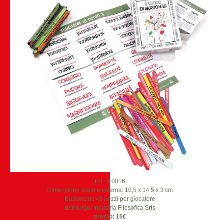
Rif.: IF0016
Dimensione scatola esterna: 10,5 x 14,5 x 3 cm
Bastoncini: 48 pezzi per giocatore
demiurgo: Industria Filosofica Srls
prezzo: 15€