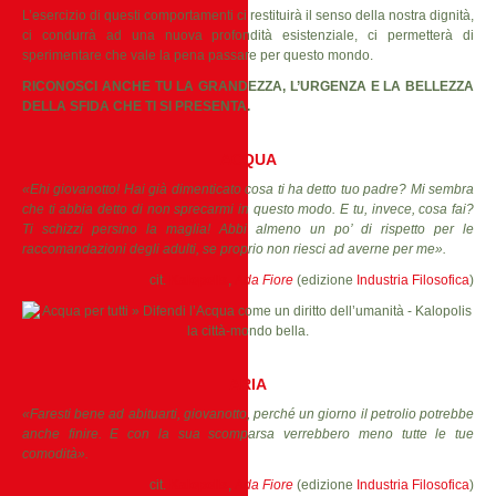
L’esercizio di questi comportamenti ci restituirà il senso della nostra dignità,
ci condurrà ad una nuova profondità esistenziale, ci permetterà di
sperimentare che vale la pena passare per questo mondo.
RICONOSCI ANCHE TU LA GRANDEZZA, L’URGENZA E LA BELLEZZA
DELLA SFIDA CHE TI SI PRESENTA.
ACQUA
«Ehi giovanotto! Hai già dimenticato cosa ti ha detto tuo padre? Mi sembra
che ti abbia detto di non sprecarmi in questo modo. E tu, invece, cosa fai?
Ti schizzi persino la maglia! Abbi almeno un po’ di rispetto per le
raccomandazioni degli adulti, se proprio non riesci ad averne per me».
cit.
Kalopolis
,
Ada Fiore
(edizione
Industria Filosofica
)
ARIA
«Faresti bene ad abituarti, giovanotto, perché un giorno il petrolio potrebbe
anche finire. E con la sua scomparsa verrebbero meno tutte le tue
comodità».
cit.
Kalopolis
,
Ada Fiore
(edizione
Industria Filosofica
)