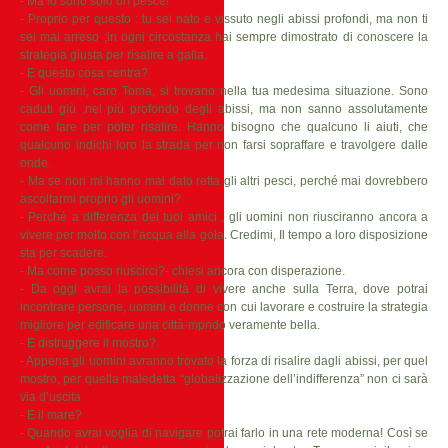
- Ma io sono solo un pesce!
- Proprio per questo : tu sei nato e vissuto negli abissi profondi, ma non ti
sei mai arreso ;in ogni circostanza hai sempre dimostrato di conoscere la
strategia giusta per risalire a galla.
- E questo cosa centra?
- Gli uomini, caro Toma, si trovano nella tua medesima situazione. Sono
caduti giù ,nel più profondo degli abissi, ma non sanno assolutamente
come fare per poter risalire. Hanno bisogno che qualcuno li aiuti, che
qualcuno indichi loro la strada per non farsi sopraffare e travolgere dalle
onde.
- Ma se non mi hanno mai dato retta gli altri pesci, perché mai dovrebbero
ascoltarmi proprio gli uomini?
- Perché a differenza dei tuoi amici , gli uomini non riusciranno ancora a
vivere per molto con l’acqua alla gola. Credimi, Il tempo a loro disposizione
sta per scadere.
- Ma come posso riuscirci?- chiesi ancora con disperazione.
- Da oggi avrai la possibilità di vivere anche sulla Terra, dove potrai
incontrare persone, uomini e donne con cui lavorare e costruire la strategia
migliore per edificare una città-mpndo veramente bella.
- E distruggere il mostro?
- Appena gli uomini avranno trovato la forza di risalire dagli abissi, per quel
mostro, per quella maledetta “globalizzazione dell’indifferenza” non ci sarà
via d’uscita
- E il mare?
- Quando avrai voglia di navigare potrai farlo in una rete moderna! Così se