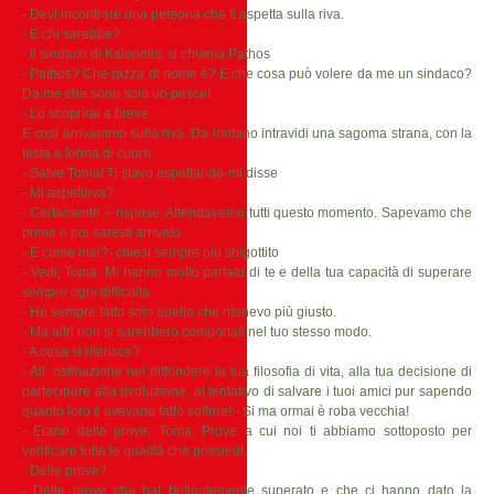
- Devi incontrare una persona che ti aspetta sulla riva.
- E chi sarebbe?
- Il sindaco di Kalopolis: si chiama Pathos
- Pathos? Che razza di nome è? E che cosa può volere da me un sindaco?
Da me che sono solo un pesce!
- Lo scoprirai a breve.
E così arrivammo sulla riva. Da lontano intravidi una sagoma strana, con la
testa a forma di cuore.
- Salve Toma! Ti stavo aspettando-mi disse
- Mi aspettava?
- Certamente – rispose. Attendavamo tutti questo momento. Sapevamo che
prima o poi saresti arrivato
- E come mai?- chiesi sempre più sbigottito
- Vedi, Toma. Mi hanno molto parlato di te e della tua capacità di superare
sempre ogni difficoltà.
- Ho sempre fatto solo quello che ritenevo più giusto.
- Ma altri non si sarebbero comportati nel tuo stesso modo.
- A cosa si riferisce?
- All’ ostinazione nel diffondere la tua filosofia di vita, alla tua decisione di
partecipare alla rivoluzione, al tentativo di salvare i tuoi amici pur sapendo
quanto loro ti avevano fatto soffrire! - Si ma ormai è roba vecchia!
- Erano delle prove, Toma. Prove a cui noi ti abbiamo sottoposto per
verificare tutte le qualità che possiedi.
- Delle prove?
- Delle prove che hai brillantemente superato e che ci hanno dato la