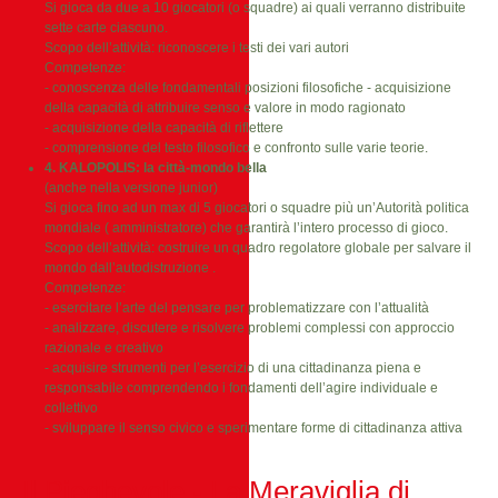
Si gioca da due a 10 giocatori (o squadre) ai quali verranno distribuite
sette carte ciascuno.
Scopo dell’attività: riconoscere i testi dei vari autori
Competenze:
- conoscenza delle fondamentali posizioni filosofiche - acquisizione
della capacità di attribuire senso e valore in modo ragionato
- acquisizione della capacità di riflettere
- comprensione del testo filosofico e confronto sulle varie teorie.
4. KALOPOLIS: la città-mondo bella
(anche nella versione junior)
Si gioca fino ad un max di 5 giocatori o squadre più un’Autorità politica
mondiale ( amministratore) che garantirà l’intero processo di gioco.
Scopo dell’attività: costruire un quadro regolatore globale per salvare il
mondo dall’autodistruzione .
Competenze:
- esercitare l’arte del pensare per problematizzare con l’attualità
- analizzare, discutere e risolvere problemi complessi con approccio
razionale e creativo
- acquisire strumenti per l’esercizio di una cittadinanza piena e
responsabile comprendendo i fondamenti dell’agire individuale e
collettivo
- sviluppare il senso civico e sperimentare forme di cittadinanza attiva
Il Pieghevole - La Meraviglia di