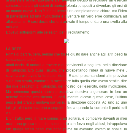
di assistere al degrado generale, avevano deciso di reclutare un esercito
composto da tutti gli esseri di buona volontà , disposti a diventare gli eroi di
un mondo nuovo. Non è che mi fosse tutto completamente chiaro, ma l’idea
di partecipare ad una rivoluzione e diventare un vero eroe cominciava ad
affascinarmi. E così decisi che era arrivato il tempo di dare una svolta alla
mia vita.
Dovevo sottopormi alle selezioni per il reclutamento.
LA RETE
Prima di partire, però, pensai che fosse giusto dare anche agli altri pesci la
stessa opportunità.
uindi decisi di andarli a trovare e di convincerli a seguirmi nella direzione
di Kalopolis. Ero quasi sicuro, che prospettando l’idea di nuove mete ,
stavolta avrei avuto la loro attenzione. E così, presentandomi al’improvviso
sulla loro strada, cominciai a raccontare tutto quello che avevo sentito dire
dai due pescatori: di Kalopolis, del mostro, dell’esercito, della rivoluzione.
Ma nemmeno questa nuova prospettiva riusciva a generare in loro un
benché minimo entusiasmo. E così, mentre dicevo queste cose, l’ultimo
pesce del branco nuotava già verso la direzione opposta. Ad uno ad uno
tutti gli altri cominciarono a seguirlo, fino a quando la corrente li portò tutti
via.
D’un tratto, però, il mare cominciò ad agitarsi, e comparve davanti ai miei
occhi una grossa rete, che scendendo con forza negli abissi, intrappolava
tutti quegli stessi pesci che poco prima mi avevano voltato le spalle. Io