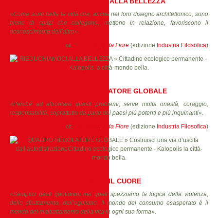
RIEDUCHIAMOCI ALLA BELLEZZA
«Come sono belle le città che, anche nel loro disegno architettonico, sono
piene di spazi che collegano, mettono in relazione, favoriscono il
riconoscimento dell’altro».
cit.
Kalopolis
,
Ada Fiore
(edizione
Industria Filosofica
)
QUADRO REGOLATORE GLOBALE
«Perché ad affrontare questi problemi, serve molta onestà, coraggio,
responsabilità, soprattutto da parte dei paesi più potenti e più inquinanti».
cit.
Kalopolis
,
Ada Fiore
(edizione
Industria Filosofica
)
VIVI CON IL CUORE
«Semplici gesti quotidiani nei quali spezziamo la logica della violenza,
dello sfruttamento, dell’egoismo. Il mondo del consumo esasperato è il
mondo del maltrattamento della vita in ogni sua forma».