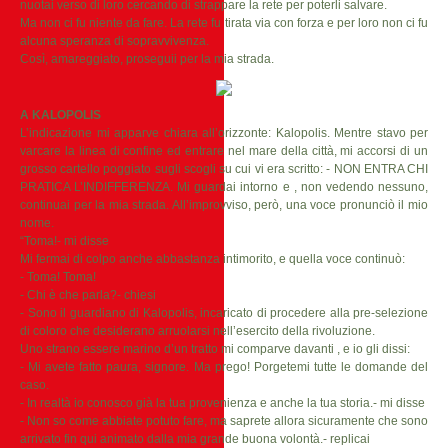
nuotai verso di loro cercando di strappare la rete per poterli salvare.
Ma non ci fu niente da fare. La rete fu tirata via con forza e per loro non ci fu
alcuna speranza di sopravvivenza.
Così, amareggiato, proseguii per la mia strada.
A KALOPOLIS
L’indicazione mi apparve chiara all’orizzonte: Kalopolis. Mentre stavo per
varcare la linea di confine ed entrare nel mare della città, mi accorsi di un
grosso cartello poggiato sugli scogli su cui vi era scritto: - NON ENTRA CHI
PRATICA L’INDIFFERENZA. Mi guardai intorno e , non vedendo nessuno,
continuai per la mia strada. All’improvviso, però, una voce pronunciò il mio
nome.
“Toma!- mi disse
Mi fermai di colpo anche abbastanza intimorito, e quella voce continuò:
- Toma! Toma!
- Chi è che parla?- chiesi
- Sono il guardiano di Kalopolis, incaricato di procedere alla pre-selezione
di coloro che desiderano arruolarsi nell’esercito della rivoluzione.
Uno strano essere marino d’un tratto mi comparve davanti , e io gli dissi:
- Mi avete fatto paura, signore. Ma prego! Porgetemi tutte le domande del
caso.
- In realtà io conosco già la tua provenienza e anche la tua storia.- mi disse
- Non so come abbiate potuto fare, ma saprete allora sicuramente che sono
arrivato fin qui animato dalla mia grande buona volontà.- replicai