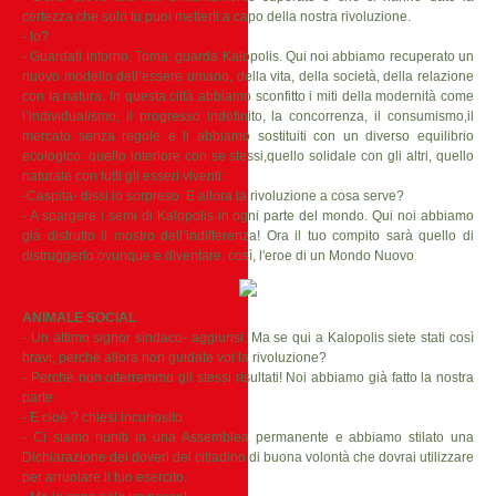
certezza che solo tu puoi metterti a capo della nostra rivoluzione.
- Io?
- Guardati intorno, Toma: guarda Kalopolis. Qui noi abbiamo recuperato un
nuovo modello dell’essere umano, della vita, della società, della relazione
con la natura. In questa città abbiamo sconfitto i miti della modernità come
l’individualismo, il progresso indefinito, la concorrenza, il consumismo,il
mercato senza regole e li abbiamo sostituiti con un diverso equilibrio
ecologico: quello interiore con se stessi,quello solidale con gli altri, quello
naturale con tutti gli esseri viventi.
-Caspita- dissi io sorpreso. E allora la rivoluzione a cosa serve?
- A spargere i semi di Kalopolis in ogni parte del mondo. Qui noi abbiamo
già distrutto il mostro dell’indifferenza! Ora il tuo compito sarà quello di
distruggerlo ovunque e diventare, così, l'eroe di un Mondo Nuovo
ANIMALE SOCIAL
- Un attimo signor sindaco- aggiunsi. Ma se qui a Kalopolis siete stati così
bravi, perché allora non guidate voi la rivoluzione?
- Perché non otterremmo gli stessi risultati! Noi abbiamo già fatto la nostra
parte.
- E cioè ? chiesi incuriosito
- Ci siamo riuniti in una Assemblea permanente e abbiamo stilato una
Dichiarazione dei doveri del cittadino di buona volontà che dovrai utilizzare
per arruolare il tuo esercito.