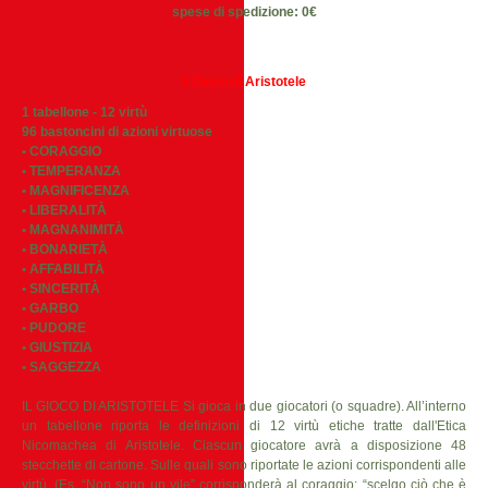
spese di spedizione: 0€
Il Gioco di Aristotele
1 tabellone - 12 virtù
96 bastoncini di azioni virtuose
• CORAGGIO
• TEMPERANZA
• MAGNIFICENZA
• LIBERALITÀ
• MAGNANIMITÀ
• BONARIETÀ
• AFFABILITÀ
• SINCERITÀ
• GARBO
• PUDORE
• GIUSTIZIA
• SAGGEZZA
IL GIOCO DI ARISTOTELE Si gioca in due giocatori (o squadre). All’interno
un tabellone riporta le definizioni di 12 virtù etiche tratte dall'Etica
Nicomachea di Aristotele. Ciascun giocatore avrà a disposizione 48
stecchette di cartone. Sulle quali sono riportate le azioni corrispondenti alle
virtù. (Es. “Non sono un vile” corrisponderà al coraggio; “scelgo ciò che è