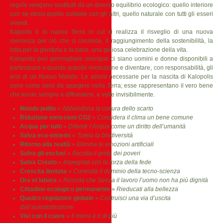
regole vengono sostituiti da un diverso equilibrio ecologico: quello interiore
con se stessi,quello solidale con gli altri, quello naturale con tutti gli esseri
viventi.
Kalpolis è la nuova Terra in cui si realizza il risveglio di una nuova
riverenza per ciò che ci circonda, il raggiungimento della sostenibilità, la
lotta per la giustizia e la pace, una gioiosa celebrazione della vita.
Kalopolis può germogliare ovunque ci siano uomini e donne disponibili a
partecipare a questa grande rivoluzione e diventare, con responsabilità, gli
eroi di un Nuovo Mondo. Le azioni necessarie per la nascita di Kalopolis
sono come semi da spargere nella Terra; esse rappresentano il vero bene
che tende sempre a diffondersi, a volte invisibilmente.
Mondo pulito
»
Abbandona la cultura dello scarto
Riduzione emissioni CO2
»
Considera il clima un bene comune
Acqua per tutti
»
Difendi l’Acqua come un diritto dell’umanità
Salva eco-sistemi
»
Tutela la biodiversità
Ritorno alla realtà
»
Elimina le emozioni artificiali
Salva gli esclusi
»
Ascolta il grido dei poveri
Salva Creato
»
Impegnati con la forza della fede
Crescita limitata
»
Controlla il dominio della tecno-scienza
Ora et labora
»
Ricorda che Senza il lavoro l’uomo non ha più dignità
Cittadino ecologico permanente
»
Rieducati alla bellezza
Quadro regolatore globale
»
Costruisci una via d’uscita
dall’autodistruzione
Vivi con il cuore
»
Il meno è il di più