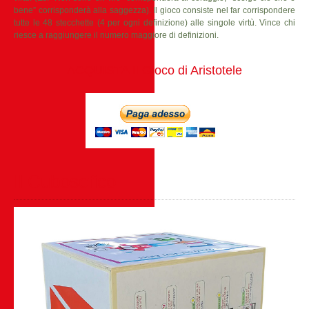
bene” corrisponderà alla saggezza). Il gioco consiste nel far corrispondere
tutte le 48 stecchette (4 per ogni definizione) alle singole virtù. Vince chi
riesce a raggiungere il numero maggiore di definizioni.
ACQUISTA Il Gioco di Aristotele
Il Cubosofico