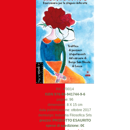
Rif.: IF0014
ISBN 978-88-941744-9-6
pagine: 96
dimensioni: 8 X 15 cm
data pubblicazione: ottobre 2017
demiurgo: Industria Filosofica Srls
prezzo: PRODOTTO ESAURITO
spese di spedizione: 0€