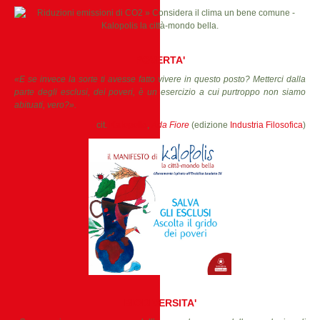
POVERTA'
«E se invece la sorte ti avesse fatto vivere in questo posto? Metterci dalla
parte degli esclusi, dei poveri, è un esercizio a cui purtroppo non siamo
abituati, vero?».
cit.
Kalopolis
,
Ada Fiore
(edizione
Industria Filosofica
)
BIODIVERSITA'