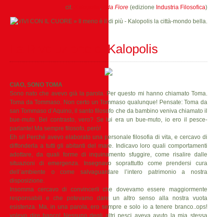
cit.
Kalopolis
,
Ada Fiore
(edizione
Industria Filosofica
)
La Rivoluzione di Kalopolis
CIAO, SONO TOMA
Sono nato che avevo già la parola. Per questo mi hanno chiamato Toma.
Toma da Tommaso. Non certo un Tommaso qualunque! Pensate: Toma da
san Tommaso d’Aquino, il santo filosofo che da bambino veniva chiamato il
bue-muto. Bel contrasto, vero? Se lui era un bue-muto, io ero il pesce-
parlante! Ma sempre filosofo, però!
Eh si! Perché avevo elaborato una personale filosofia di vita, e cercavo di
diffonderla a tutti gli abitanti del mare. Indicavo loro quali comportamenti
adottare, da quali forme di inquinamento sfuggire, come risalire dalle
situazioni di emergenza. Insegnavo soprattutto come prendersi cura
dell’ambiente o come salvaguardare l’intero patrimonio a nostra
disposizione.
Insomma cercavo di convincerli che dovevamo essere maggiormente
responsabili e che potevamo dare un altro senso alla nostra vuota
esistenza. Ma, in una parola, ero sempre e solo io a tenere branco..ops!
volevo dire banco! Nessuno degli altri pesci aveva avuto la mia stessa