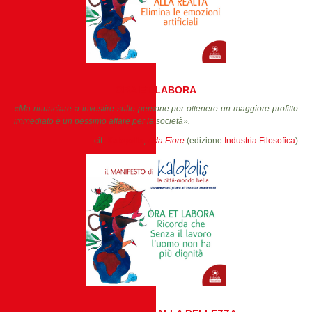
ORA ET LABORA
«Ma rinunciare a investire sulle persone per ottenere un maggiore profitto
immediato è un pessimo affare per la società».
cit.
Kalopolis
,
Ada Fiore
(edizione
Industria Filosofica
)