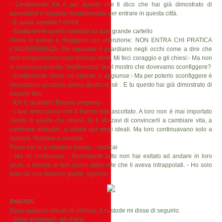
- Certamente! Ed è per questo che ti dico che hai già dimostrato di
possedere il requisito fondamentale per entrare in questa città.
- E quale sarebbe? chiesi
- Esattamente quello riportato su quel grande cartello
Allora io provai a rileggerlo con attenzione: NON ENTRA CHI PRATICA
L’INDIFFERENZA. Poi riguardai il guardiano negli occhi come a dire che
non comprendevo cosa volesse dirmi. Mi feci coraggio e gli chiesi:- Ma non
si chiamava proprio “indifferenza” quel mostro che dovevamo sconfiggere?
- Esattamente Toma- mi rispose. E aggiunse:- Ma per poterlo sconfiggere è
necessario ucciderlo prima dentro di sè . E tu questo hai già dimostrato di
saperlo fare.
- IO? E quando? Risposi sorpreso
- I tuoi amici pesci non ti hanno mai ascoltato. A loro non è mai importato
niente di quello che dicevi. Tu ti sforzavi di convincerli a cambiare vita, a
cambiare abitudini, a lottare per degli ideali. Ma loro continuavano solo a
nuotare. Nuotare e nuotare.
Forse ero io a chiedere troppo. - replicai
- Ma lui continuava: - Nonostante tutto non hai esitato ad andare in loro
aiuto, a tentare di farli uscire dalla rete che li aveva intrappolati. - Ho solo
fatto ciò che ritenevo giusto, signore!
PHATOS
Dopo qualche minuto di silenzio, il custode mi disse di seguirlo.
- Dove andiamo?- gli chiesi