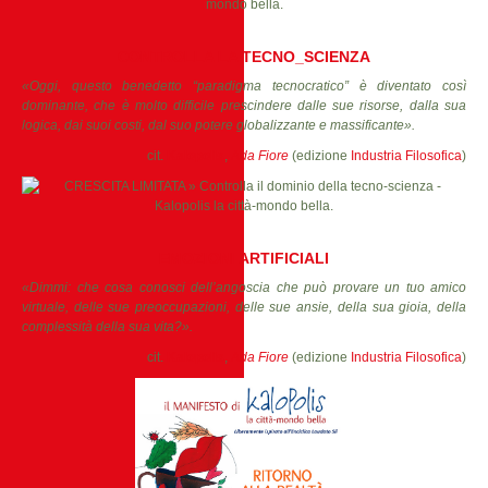
CONTROLLA LA TECNO_SCIENZA
«Oggi, questo benedetto “paradigma tecnocratico” è diventato così
dominante, che è molto difficile prescindere dalle sue risorse, dalla sua
logica, dai suoi costi, dal suo potere globalizzante e massificante».
cit.
Kalopolis
,
Ada Fiore
(edizione
Industria Filosofica
)
EMOZIONI ARTIFICIALI
«Dimmi: che cosa conosci dell’angoscia che può provare un tuo amico
virtuale, delle sue preoccupazioni, delle sue ansie, della sua gioia, della
complessità della sua vita?».
cit.
Kalopolis
,
Ada Fiore
(edizione
Industria Filosofica
)