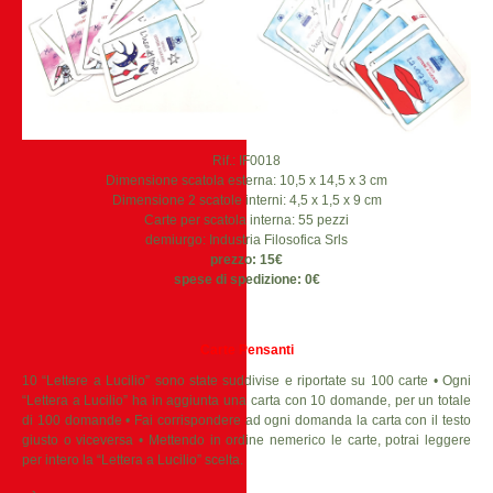
Rif.: IF0018
Dimensione scatola esterna: 10,5 x 14,5 x 3 cm
Dimensione 2 scatole interni: 4,5 x 1,5 x 9 cm
Carte per scatola interna: 55 pezzi
demiurgo: Industria Filosofica Srls
prezzo: 15€
spese di spedizione: 0€
Carte Pensanti
10 “Lettere a Lucilio” sono state suddivise e riportate su 100 carte • Ogni
“Lettera a Lucilio” ha in aggiunta una carta con 10 domande, per un totale
di 100 domande • Fai corrispondere ad ogni domanda la carta con il testo
giusto o viceversa • Mettendo in ordine nemerico le carte, potrai leggere
per intero la “Lettera a Lucilio” scelta.