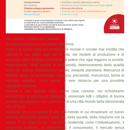
Uno spettro si aggira per il mondo.
Si chiama globalizzazione dell’indifferenza.
Essa è la causa della più grande crisi morale e sociale mai esistita che
affonda le sue radici negli stili di vita, nei modelli di produzione e di
consumo, nelle strutture consolidate di potere che oggi reggono la società.
Inquinamento, rifiuti, perdita di biodiversità, deterioramento della qualità
della vita umana, degradazione sociale, inequità planetaria. Mancanza di
identità, senso di smarrimento, angoscia, precarietà, insicurezza, forme di
egoismo collettivo. Sono queste le vere minacce per una possibile
catastrofe mondiale.
Davanti a tale degrado della nostra casa comune, noi richiamiamo
all’esercizio di una nuova solidarietà universale tutti i cittadini di buona
volontà, che aspirano alla costruzione di una città-mondo bella denominata
KALOPOLIS.
Kalopolis non è un’utopia. È una città-mondo in cui recuperare un nuovo
modello dell’essere umano, della vita, della società, della relazione con la
natura. È un luogo in cui i miti della modernità come l’individualismo, il
progresso indefinito, la concorrenza, il consumismo, il mercato senza