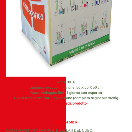
Rif.: IF0016
Dimensione cubo in cartone: 50 X 50 X 50 cm
Costo Noleggio: 50€ (1 giorno con esperto)
Costo Acquisto: 150€ + Spedizione (completo di giochi/attività)
Leggi la scheda prodotto
Il Cubosofico
QUATTRO ATTIVITÀ PROPOSTE SUI LATI DEL CUBO: