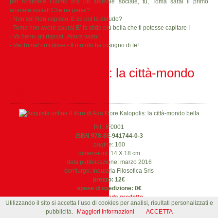
per Aristotele l’uomo era un animale sociale, tu, Toma sarai il primo
animale social! Che ne pensi?
- Non so! Non capisco. E se poi la deludo?
- Toma non avere paura! E’ la sfida più bella che ti potesse capitare !
- Va bene. gli risposi . Allora vado!
- Vai Toma! - mi disse - Il mondo ha bisogno di te!
Il Libro - Kalopolis: la città-mondo
bella
Rif.: IF0001
ISBN 978-88-941744-0-3
pagine: 160
dimensioni: 14 X 18 cm
data pubblicazione: marzo 2016
demiurgo: Industria Filosofica Srls
prezzo: 12€
spese di spedizione: 0€
Leggi la scheda prodotto
Utilizzando il sito si accetta l’uso di cookies per analisi, risultati personalizzati e
pubblicità.
Maggiori Informazioni
ACCETTA