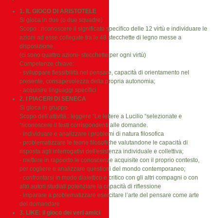
1. IL GIOCO DI ARISTOTELE
Si gioca in due (o due squadre)
Scopo : riconoscere il significato specifico delle 12 virtù e individuare le
azioni ad esse collegate tra le 48 stecchette di legno messe a
disposizione.
(ci sono quattro azioni- stecchette per ogni virtù)
Competenze chiave:
- sviluppare flessibilità nel pensare, capacità di orientamento nel
presente, consapevolezza della propria autonomia;
- acquisire linguaggi specifici
2. I PIACERI DI SENECA
Si gioca in gruppo
Scopo dell’attività : leggere “Le lettere a Lucilio “selezionate e
“riconoscere il testi corrispondenti alle domande.
- individuare e analizzare i problemi di natura filosofica
- problematizzare le teorie filosofiche valutandone le capacità di
risposta agli interrogativi dell'esistenza individuale e collettiva;
- mettere in rapporto le conoscenze acquisite con il proprio contesto,
per cogliere e analizzare questioni del mondo contemporaneo;
- confrontarsi in modo dialettico e critico con gli altri compagni o con
altri autori studiati potenziare la capacità di riflessione
- imparare a problematizzare esercitare l’arte del pensare come arte
del domandare
3. LIKE: il gioco dei veri amici