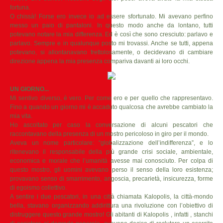
fortuna.
O chissà! Forse ero invece io ad essere sfortunato. Mi avevano perfino
messo un paio di pantaloni. In questo modo anche da lontano, tutti
potevano notare la mia differenza. Ed è così che sono cresciuto: parlavo e
parlavo. Sempre e in qualunque posto mi trovassi. Anche se tutti, appena
potevano, si allontanavano frettolosamente, o decidevano di cambiare
direzione appena la mia presenza compariva davanti ai loro occhi.
UN GIORNO...
Mi sentivo diverso, è vero. Per come ero e per quello che rappresentavo.
Fino a quando un giorno mi è accaduto qualcosa che avrebbe cambiato la
mia vita.
Ho ascoltato per caso la conversazione di alcuni pescatori che
raccontavano della presenza di un mostro pericoloso in giro per il mondo.
Aveva un nome particolare: “globalizzazione dell’indifferenza”, e lo
ritenevano il responsabile della più grande crisi sociale, ambientale,
economica e morale che l’umanità avesse mai conosciuto. Per colpa di
questo mostro, gli uomini avevano perso il senso della loro esistenza;
provavano senso di smarrimento, angoscia, precarietà, insicurezza, forme
di egoismo collettivo.
A sentire i due pescatori, in una città chiamata Kalopolis, la città-mondo
bella, stavano organizzando addirittura una rivoluzione con l’obiettivo di
distruggere questo grande mostro! Gli abitanti di Kalopolis , infatti , stanchi