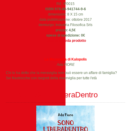
Rif.: IF0015
ISBN 978-88-941744-9-6
dimensioni: 8 X 15 cm
data pubblicazione: ottobre 2017
demiurgo: Industria Filosofica Srls
prezzo: 4,5€
spese di spedizione: 0€
Leggi la scheda prodotto
La Meraviglia di Kalopolis
Ada FIORE
Chi lo ha detto che la meraviglia non può essere un affare di famiglia?
Sei filastrocche con isegreti della maerviglia per tutte l'età
Il Libro - Sono LiberaDentro