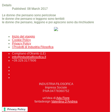
Details
Published: 08 March 2017
Le donne che pensano sono pericolose
le donne che pensano e leggono sono terribili
le donne che pensano, leggono e poi agiscono sono da rinchiudere
Inizio del viaggio
Cookie Policy
Privacy Policy
I Prodotti di Industria Filosofica
Corigliano d'Otranto (LE)
info@industriafilosofica.it
+39.329.3177606
INDUSTRIA FILOSOFICA
Impresa Sociale
P.IVA 04778360752
un'idea di
Ada Fiore
fantadesign
Valentina D'Andrea