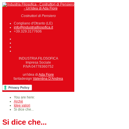
Costruttori di Pensiero
Corigliano d'Otranto (LE)
info@industriafilosofica.it
+39.329.3177606
INDUSTRIA FILOSOFICA
Impresa Sociale
P.IVA 04778360752
un'idea di
Ada Fiore
fantadesign
Valentina D'Andrea
You are here:
Archè
Idee valori
Si dice che...
Si dice che...