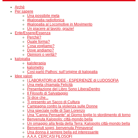
Archè
Per sapere
Una possibile meta
#kalopatia radiofonica
#kalopatia al Locomotive in Movimento
Un piacere al tavolo, grazie!
Ente/Essere/Essenza
Perchè?
Quale forma?
Cosa vogliamo?
Dove andiamo?
Opinioni o verità?
kalopatia
kaloterapia
kalometro
Così parlò Pathos: sull’origine di kalopatia
Idee valori
I LABORATORI di IDEE - ESPERIENZE di LUDOSOFIA
Una meta chiamata Felicità
Presentazione del Libro Sono LiberaDentro
Il Filosofo di Salvataggio
Si dice che...
Ti presento un Sacco di Cultura
Campagna contro la violenza sulle Donne
Una speciale notte di San Lorenzo
Una "Canna Pensante" al Giorno toglie lo stordimento di torno
Benvenuta Kalopolis: città-mondo bella
Un omaggio alla festa della Terra: Kalopolis città-mondo bella
Benvenuti sogni, benvenuta Primavera!
Una donna è sempre bella ed interessante
A.A.A. CERCASI FILOSOFI