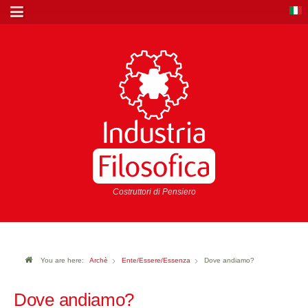
Costruttori di Pensiero
You are here:
Archè
Ente/Essere/Essenza
Dove andiamo?
Dove andiamo?