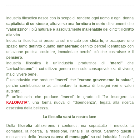
Industria filosofica nasce con lo scopo di rendere ogni uomo e ogni donna
capitalista di se stesso
, attraverso una
fornitura in serie
di strumenti che
“
valorizzino
” il più naturale e assolutamente
inalienabile
dei diritti”:
il diritto
alla vita
.
Industria filosofica si presenta sul mercato per
sfidarlo
, e occupare uno
spazio tanto
definito
quanto
immateriale
: definito perché identificato con
un’azione precisa: costruire; immateriale perché ciò che costruisce è il
pensiero
.
Industria filosofica è un’industria produttrice di “
merci
” che
“
arricchiscono
”, il cui utilizzo genera non solo consapevolezza di vivere,
ma di vivere bene.
È un’industria che produce “
merci
” che “
curano gravemente la salute
”,
perché contribuiscono ad alimentare la ricerca di bisogni veri e valori
autentici.
È un’industria che produce “
merc
i” in grado di “far insorgere la
KALOPATIA
”, una forma nuova di “dipendenza”, legata alla ricerca
ossessiva della bellezza.
La filosofia sarà la nostra luce
.
Della
filosofia
utilizzeremo i contenuti, ma soprattutto il metodo: la
domanda, la ricerca, la riflessione, l’analisi, la critica. Saranno questi i
meccanismi della “
nuova catena di montaggio
” su cui Industria filosofica