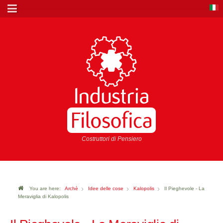
Costruttori di Pensiero
You are here:
Archè
Idee delle cose
Kalopolis
Il Pieghevole - La
Meraviglia di Kalopolis