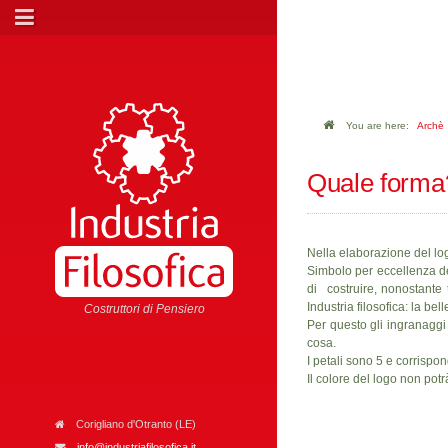
You are here:
Archè
Quale forma
Nella elaborazione del log
Simbolo per eccellenza del
di costruire, nonostante 
Industria filosofica: la bell
Costruttori di Pensiero
Per questo gli ingranaggi 
cosa.
I petali sono 5 e corrispo
Il colore del logo non pot
Corigliano d'Otranto (LE)
info@industriafilosofica.it