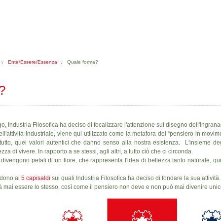
Ente/Essere/Essenza
Quale forma?
?
o, Industria Filosofica ha deciso di focalizzare l'attenzione sul disegno dell'ingran
l'attività industriale, viene qui utilizzato come la metafora del “pensiero in movime
tutto, quei valori autentici che danno senso alla nostra esistenza. L'insieme degl
ezza di vivere. In rapporto a se stessi, agli altri, a tutto ciò che ci circonda.
divengono petali di un fiore, che rappresenta l'idea di bellezza tanto naturale, quin
ndono ai
5 capisaldi
sui quali Industria Filosofica ha deciso di fondare la sua attività.
rà mai essere lo stesso, così come il pensiero non deve e non può mai divenire unic