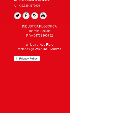
+39.329.3177606
INDUSTRIA FILOSOFICA
Impresa Sociale
P.IVA 04778360752
un'idea di
Ada Fiore
fantadesign
Valentina D'Andrea